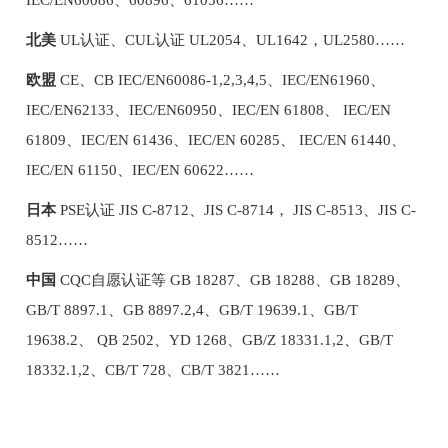
北美
UL认证、CUL认证 UL2054、UL1642，UL2580……
欧盟
CE、CB IEC/EN60086-1,2,3,4,5、IEC/EN61960、
IEC/EN62133、IEC/EN60950、IEC/EN 61808、 IEC/EN
61809、IEC/EN 61436、IEC/EN 60285、 IEC/EN 61440、
IEC/EN 61150、IEC/EN 60622……
日本
PSE认证 JIS C-8712、JIS C-8714， JIS C-8513、JIS C-
8512……
中国
CQC自愿认证等 GB 18287、GB 18288、GB 18289、
GB/T 8897.1、GB 8897.2,4、GB/T 19639.1、GB/T
19638.2、 QB 2502、YD 1268、GB/Z 18331.1,2、GB/T
18332.1,2、CB/T 728、CB/T 3821……